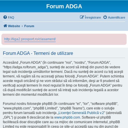
Forum ADGA
FAQ
Înregistrare
Autentificare
Website
Forum
http://liga2.prosport.ro/clasament/
Forum ADGA - Termeni de utilizare
Accesând „Forum ADGA” (în continuare “noi”, “nostru”, “Forum ADGA”,
“https://adga.ro/forum_adga”), sunteţi de acord să intraţi din punct de vedere
legal sub incidenţa următorilor termeni. Dacă nu sunteţi de acord cu toţi aceşti
termeni, vă rugăm să nu accesaţi şi/sau folosiţi „Forum ADGA”. Putem schimba
aceste reguli oricând şi ne vom strădui să vă informăm, deşi ar fi prudent să
verificaţi aceşti termeni în mod regulat în timp ce folosiţi „Forum ADGA” pentru
că după modificări sunteţi de acord să intraţi sub incidenţa legală a acestor
termeni din momentul modificării lor.
Forumul nostru foloseşte phpBB (în continuare “ei”, “lor”, “software phpBB”,
“www.phpbb.com”, “phpBB Limited”, “phpBB Teams”), care este o soluţie
pentru forum lansată sub incidenţa „
Licenţei Generală Publică v.2
” (abreviată
„GPL”) şi poate fi descărcat de la
www.phpbb.com
. Software-ul phpBB
facilitează doar discuţiile care au ca mijloc de comunicare internetul, phpBB
Limited nu este responsabill în ceea ce site-ul acceptă sau nu din punct de