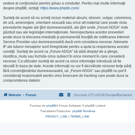
vedere al conţinutului permis şi/sau a conduitei. Pentru mai multe informaţii
despre phpBB, vizitaţi:
https://www.phpbb.com/
.
Sunteţi de acord să nu scrieţi niciun material abuziv, obscen, vulgar, calomnios,
de ură, ameninţare, orientare-sexuală sau orice alt material care poate viola
prevederile legale ale ţării dumneavoastră, ale ţării unde „Forum ADGA” este
găzduit sau ale legislaţiei internaţionale. Nerespectarea acestor prevederi
poate duce la blocarea imediată şi permanentă însoţită de notificarea Internet
Service Provider-ului dumneavoastră dacă vom considera necesar. Adresele
IP ale tuturor mesajelor sunt înregistrate pentru a ajuta la respectarea acestor
condiţii. Sunteţi de acord ca „Forum ADGA” să aibă dreptul de a şterge,
modifica, muta sau închide orice subiect în orice moment în care consideră
necesar. Ca utilizator sunteţi de acord ca orice informaţie introdusă să fie
stocată în baza de date. Aceste informaţii nu vor fi dezvăluite niciunei terţe părţi
fără consimţământul dumneavoastră, iar „Forum ADGA” sau phpBB nu pot fi
consideraţi responsabili pentru vreo încercare de hacking care poate duce la
compromiterea datelor.
Website
Forum
Ora este UTC+03:00 Europe/Bucharest
Furnizat de
phpBB
® Forum Software © phpBB Limited
Translation/Traducere:
phpBB România
PRIVACY_LINK
|
TERMS_LINK