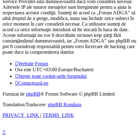
Service Provider-ului dumneavoastră dacă vom considera necesar.
Adresele IP ale tuturor mesajelor sunt înregistrate pentru a ajuta la
respectarea acestor condiţii. Sunteţi de acord ca „Forum ADGA” să
aibă dreptul de a şterge, modifica, muta sau închide orice subiect în
orice moment în care consideră necesar. Ca utilizator sunteţi de
acord ca orice informaţie introdusă să fie stocată în baza de date.
Aceste informaţii nu vor fi dezvăluite niciunei terţe părţi fără
consimţământul dumneavoastră, iar „Forum ADGA” sau phpBB nu
pot fi consideraţi responsabili pentru vreo încercare de hacking care
poate duce la compromiterea datelor.
Website
Forum
Ora este UTC+03:00 Europe/Bucharest
Şterge toate cookie-urile forumului
Contactează-ne
Furnizat de
phpBB
® Forum Software © phpBB Limited
Translation/Traducere:
phpBB România
PRIVACY_LINK
|
TERMS_LINK