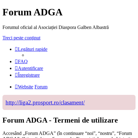
Forum ADGA
Forumul oficial al Asociației Diaspora Galben Albastră
Treci peste conţinut
Legături rapide
FAQ
Autentificare
Înregistrare
Website
Forum
http://liga2.prosport.ro/clasament/
Forum ADGA - Termeni de utilizare
Accesând „Forum ADGA” (în continuare “noi”, “nostru”, “Forum