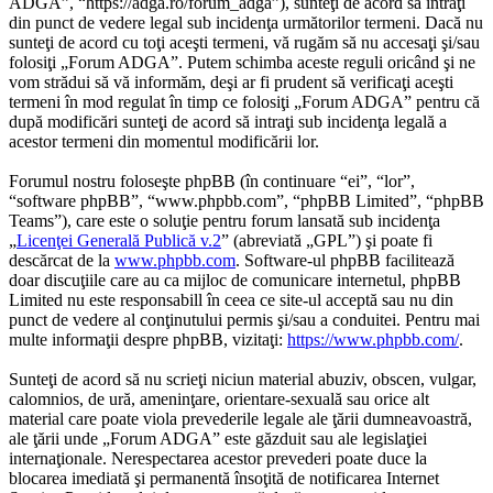
ADGA”, “https://adga.ro/forum_adga”), sunteţi de acord să intraţi
din punct de vedere legal sub incidenţa următorilor termeni. Dacă nu
sunteţi de acord cu toţi aceşti termeni, vă rugăm să nu accesaţi şi/sau
folosiţi „Forum ADGA”. Putem schimba aceste reguli oricând şi ne
vom strădui să vă informăm, deşi ar fi prudent să verificaţi aceşti
termeni în mod regulat în timp ce folosiţi „Forum ADGA” pentru că
după modificări sunteţi de acord să intraţi sub incidenţa legală a
acestor termeni din momentul modificării lor.
Forumul nostru foloseşte phpBB (în continuare “ei”, “lor”,
“software phpBB”, “www.phpbb.com”, “phpBB Limited”, “phpBB
Teams”), care este o soluţie pentru forum lansată sub incidenţa
„
Licenţei Generală Publică v.2
” (abreviată „GPL”) şi poate fi
descărcat de la
www.phpbb.com
. Software-ul phpBB facilitează
doar discuţiile care au ca mijloc de comunicare internetul, phpBB
Limited nu este responsabill în ceea ce site-ul acceptă sau nu din
punct de vedere al conţinutului permis şi/sau a conduitei. Pentru mai
multe informaţii despre phpBB, vizitaţi:
https://www.phpbb.com/
.
Sunteţi de acord să nu scrieţi niciun material abuziv, obscen, vulgar,
calomnios, de ură, ameninţare, orientare-sexuală sau orice alt
material care poate viola prevederile legale ale ţării dumneavoastră,
ale ţării unde „Forum ADGA” este găzduit sau ale legislaţiei
internaţionale. Nerespectarea acestor prevederi poate duce la
blocarea imediată şi permanentă însoţită de notificarea Internet