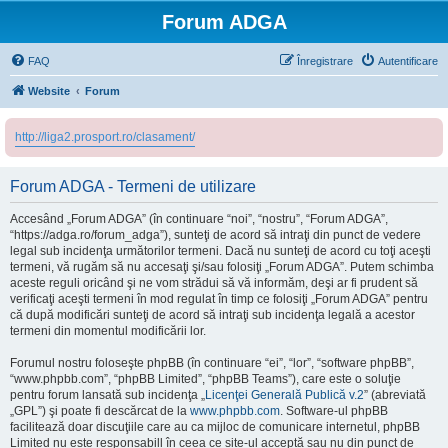
Forum ADGA
FAQ
Înregistrare
Autentificare
Website
Forum
http://liga2.prosport.ro/clasament/
Forum ADGA - Termeni de utilizare
Accesând „Forum ADGA” (în continuare “noi”, “nostru”, “Forum ADGA”,
“https://adga.ro/forum_adga”), sunteţi de acord să intraţi din punct de vedere
legal sub incidenţa următorilor termeni. Dacă nu sunteţi de acord cu toţi aceşti
termeni, vă rugăm să nu accesaţi şi/sau folosiţi „Forum ADGA”. Putem schimba
aceste reguli oricând şi ne vom strădui să vă informăm, deşi ar fi prudent să
verificaţi aceşti termeni în mod regulat în timp ce folosiţi „Forum ADGA” pentru
că după modificări sunteţi de acord să intraţi sub incidenţa legală a acestor
termeni din momentul modificării lor.
Forumul nostru foloseşte phpBB (în continuare “ei”, “lor”, “software phpBB”,
“www.phpbb.com”, “phpBB Limited”, “phpBB Teams”), care este o soluţie
pentru forum lansată sub incidenţa „
Licenţei Generală Publică v.2
” (abreviată
„GPL”) şi poate fi descărcat de la
www.phpbb.com
. Software-ul phpBB
facilitează doar discuţiile care au ca mijloc de comunicare internetul, phpBB
Limited nu este responsabill în ceea ce site-ul acceptă sau nu din punct de