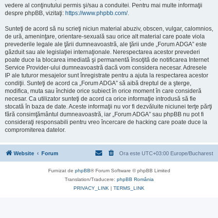
vedere al conţinutului permis şi/sau a conduitei. Pentru mai multe informaţii
despre phpBB, vizitaţi:
https://www.phpbb.com/
.
Sunteţi de acord să nu scrieţi niciun material abuziv, obscen, vulgar, calomnios,
de ură, ameninţare, orientare-sexuală sau orice alt material care poate viola
prevederile legale ale ţării dumneavoastră, ale ţării unde „Forum ADGA” este
găzduit sau ale legislaţiei internaţionale. Nerespectarea acestor prevederi
poate duce la blocarea imediată şi permanentă însoţită de notificarea Internet
Service Provider-ului dumneavoastră dacă vom considera necesar. Adresele
IP ale tuturor mesajelor sunt înregistrate pentru a ajuta la respectarea acestor
condiţii. Sunteţi de acord ca „Forum ADGA” să aibă dreptul de a şterge,
modifica, muta sau închide orice subiect în orice moment în care consideră
necesar. Ca utilizator sunteţi de acord ca orice informaţie introdusă să fie
stocată în baza de date. Aceste informaţii nu vor fi dezvăluite niciunei terţe părţi
fără consimţământul dumneavoastră, iar „Forum ADGA” sau phpBB nu pot fi
consideraţi responsabili pentru vreo încercare de hacking care poate duce la
compromiterea datelor.
Website
Forum
Ora este UTC+03:00 Europe/Bucharest
Furnizat de
phpBB
® Forum Software © phpBB Limited
Translation/Traducere:
phpBB România
PRIVACY_LINK
|
TERMS_LINK