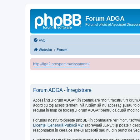
Forum ADGA
Forumul oficial al Asociației Diaspo
FAQ
Website
Forum
http://liga2.prosport.ro/clasament/
Forum ADGA - Înregistrare
Accesând „Forum ADGA” (în continuare “noi”, “nostru”, “Forum AD
acord cu toţi aceşti termeni, vă rugăm să nu accesaţi şi/sau fol
regulat în timp ce folosiţi „Forum ADGA” pentru că după modifică
Forumul nostru foloseşte phpBB (în continuare “ei”, “lor”, “so
Licenţei Generală Publică v.2
” (abreviată „GPL”) şi poate fi des
responsabill în ceea ce site-ul acceptă sau nu din punct de vede