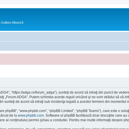
ra Galben Albastră
GA”, “https://adga.ro/forum_adga”), sunteţi de acord să intraţi din punct de vedere
osiţi „Forum ADGA”. Putem schimba aceste reguli oricând şi ne vom strădui să vă info
ri sunteţi de acord să intraţi sub incidenţa legală a acestor termeni din momentul mod
ftware phpBB”, “www.phpbb.com”, “phpBB Limited”, “phpBB Teams”), care este o soluţi
cărcat de la
www.phpbb.com
. Software-ul phpBB facilitează doar discuţiile care au
re al conţinutului permis şi/sau a conduitei. Pentru mai multe informaţii despre php