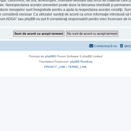
ulgar, calomnios, de ură, ameninţare, orientare-sexuală sau orice alt material care po
le. Nerespectarea acestor prevederi poate duce la blocarea imediată şi permanentă 
ror mesajelor sunt înregistrate pentru a ajuta la respectarea acestor condiţii. Sun
consideră necesar. Ca utilizator sunteţi de acord ca orice informaţie introdusă să fi
orum ADGA” sau phpBB nu pot fi consideraţi responsabili pentru vreo încercare de 
Contactează-ne
Şter
Furnizat de
phpBB
® Forum Software © phpBB Limited
Translation/Traducere:
phpBB România
PRIVACY_LINK
|
TERMS_LINK