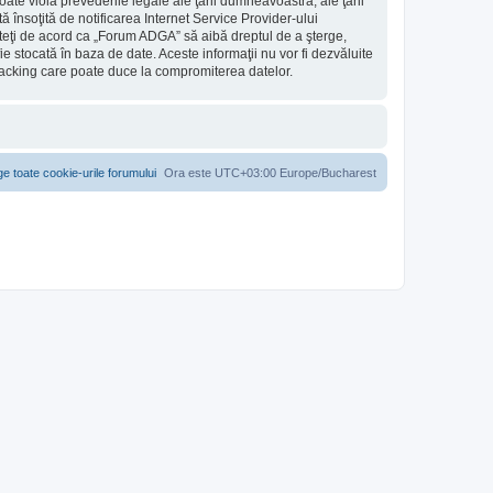
ate viola prevederile legale ale ţării dumneavoastră, ale ţării
însoţită de notificarea Internet Service Provider-ului
teţi de acord ca „Forum ADGA” să aibă dreptul de a şterge,
e stocată în baza de date. Aceste informaţii nu vor fi dezvăluite
hacking care poate duce la compromiterea datelor.
ge toate cookie-urile forumului
Ora este UTC+03:00 Europe/Bucharest