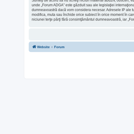
Sunteţi de acord să nu scrieţi niciun material abuziv, obscen, v
unde „Forum ADGA” este găzduit sau ale legislaţiei internaţiona
dumneavoastră dacă vom considera necesar. Adresele IP ale tutu
modifica, muta sau închide orice subiect în orice moment în care 
niciunei terţe părţi fără consimţământul dumneavoastră, iar „F
Website
Forum