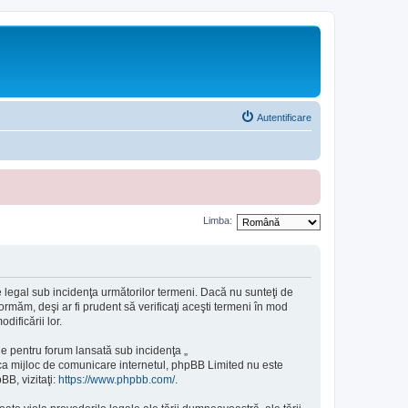
Autentificare
Limba:
 legal sub incidenţa următorilor termeni. Dacă nu sunteţi de
rmăm, deşi ar fi prudent să verificaţi aceşti termeni în mod
ificării lor.
e pentru forum lansată sub incidenţa „
 ca mijloc de comunicare internetul, phpBB Limited nu este
BB, vizitaţi:
https://www.phpbb.com/
.