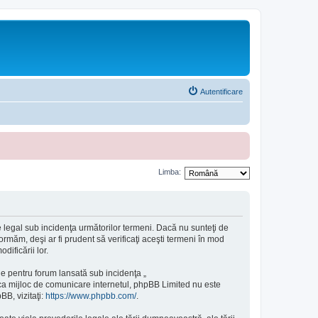
Autentificare
Limba:
 legal sub incidenţa următorilor termeni. Dacă nu sunteţi de
rmăm, deşi ar fi prudent să verificaţi aceşti termeni în mod
ificării lor.
e pentru forum lansată sub incidenţa „
 ca mijloc de comunicare internetul, phpBB Limited nu este
BB, vizitaţi:
https://www.phpbb.com/
.