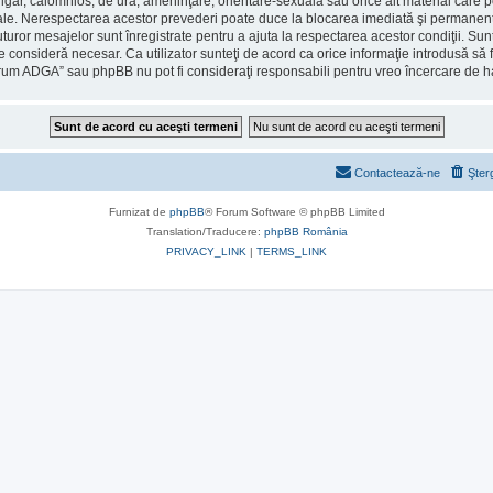
ulgar, calomnios, de ură, ameninţare, orientare-sexuală sau orice alt material care po
le. Nerespectarea acestor prevederi poate duce la blocarea imediată şi permanentă 
ror mesajelor sunt înregistrate pentru a ajuta la respectarea acestor condiţii. Sun
consideră necesar. Ca utilizator sunteţi de acord ca orice informaţie introdusă să fi
orum ADGA” sau phpBB nu pot fi consideraţi responsabili pentru vreo încercare de 
Contactează-ne
Şter
Furnizat de
phpBB
® Forum Software © phpBB Limited
Translation/Traducere:
phpBB România
PRIVACY_LINK
|
TERMS_LINK