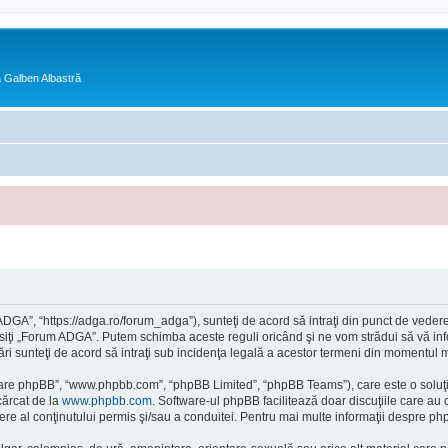
ra Galben Albastră
GA”, “https://adga.ro/forum_adga”), sunteţi de acord să intraţi din punct de vedere
osiţi „Forum ADGA”. Putem schimba aceste reguli oricând şi ne vom strădui să vă info
ri sunteţi de acord să intraţi sub incidenţa legală a acestor termeni din momentul mod
ftware phpBB”, “www.phpbb.com”, “phpBB Limited”, “phpBB Teams”), care este o soluţi
cărcat de la
www.phpbb.com
. Software-ul phpBB facilitează doar discuţiile care au
re al conţinutului permis şi/sau a conduitei. Pentru mai multe informaţii despre php