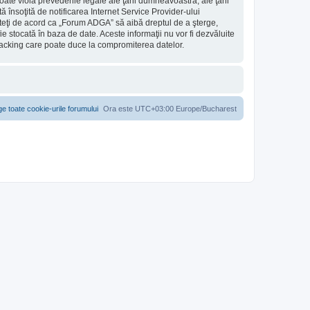
ate viola prevederile legale ale ţării dumneavoastră, ale ţării
însoţită de notificarea Internet Service Provider-ului
teţi de acord ca „Forum ADGA” să aibă dreptul de a şterge,
e stocată în baza de date. Aceste informaţii nu vor fi dezvăluite
hacking care poate duce la compromiterea datelor.
ge toate cookie-urile forumului
Ora este UTC+03:00 Europe/Bucharest