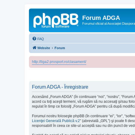
Forum ADGA
Forumul oficial al Asociației Diaspo
FAQ
Website
Forum
http://liga2.prosport.ro/clasament/
Forum ADGA - Înregistrare
Accesând „Forum ADGA” (în continuare “noi”, “nostru”, “Forum AD
acord cu toţi aceşti termeni, vă rugăm să nu accesaţi şi/sau fol
regulat în timp ce folosiţi „Forum ADGA” pentru că după modifică
Forumul nostru foloseşte phpBB (în continuare “ei”, “lor”, “so
Licenţei Generală Publică v.2
” (abreviată „GPL”) şi poate fi des
responsabill în ceea ce site-ul acceptă sau nu din punct de vede