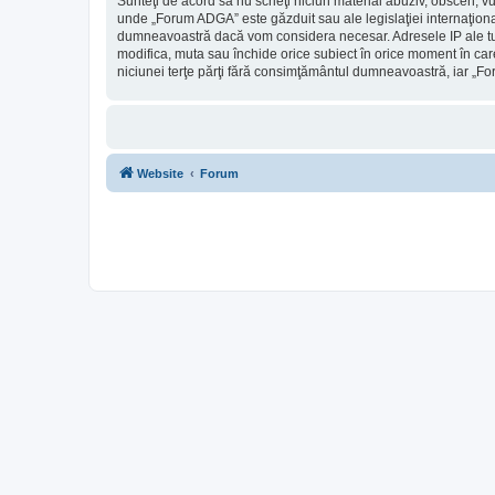
Sunteţi de acord să nu scrieţi niciun material abuziv, obscen, v
unde „Forum ADGA” este găzduit sau ale legislaţiei internaţiona
dumneavoastră dacă vom considera necesar. Adresele IP ale tutu
modifica, muta sau închide orice subiect în orice moment în care 
niciunei terţe părţi fără consimţământul dumneavoastră, iar „F
Website
Forum