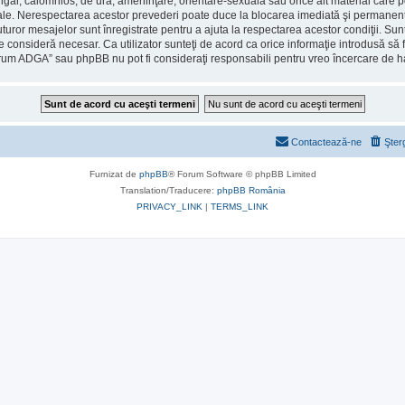
ulgar, calomnios, de ură, ameninţare, orientare-sexuală sau orice alt material care po
le. Nerespectarea acestor prevederi poate duce la blocarea imediată şi permanentă 
ror mesajelor sunt înregistrate pentru a ajuta la respectarea acestor condiţii. Sun
consideră necesar. Ca utilizator sunteţi de acord ca orice informaţie introdusă să fi
orum ADGA” sau phpBB nu pot fi consideraţi responsabili pentru vreo încercare de 
Contactează-ne
Şter
Furnizat de
phpBB
® Forum Software © phpBB Limited
Translation/Traducere:
phpBB România
PRIVACY_LINK
|
TERMS_LINK