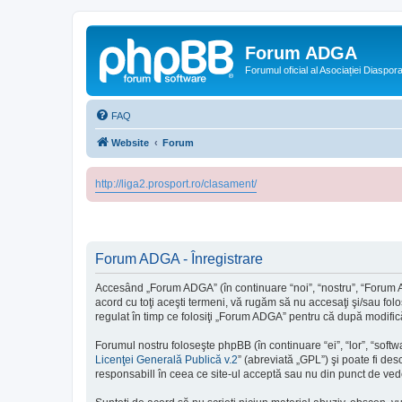
Forum ADGA
Forumul oficial al Asociației Diaspo
FAQ
Website
Forum
http://liga2.prosport.ro/clasament/
Forum ADGA - Înregistrare
Accesând „Forum ADGA” (în continuare “noi”, “nostru”, “Forum AD
acord cu toţi aceşti termeni, vă rugăm să nu accesaţi şi/sau fol
regulat în timp ce folosiţi „Forum ADGA” pentru că după modifică
Forumul nostru foloseşte phpBB (în continuare “ei”, “lor”, “so
Licenţei Generală Publică v.2
” (abreviată „GPL”) şi poate fi des
responsabill în ceea ce site-ul acceptă sau nu din punct de vede