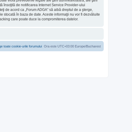
ate viola prevederile legale ale ţării dumneavoastră, ale ţării
însoţită de notificarea Internet Service Provider-ului
teţi de acord ca „Forum ADGA” să aibă dreptul de a şterge,
e stocată în baza de date. Aceste informaţii nu vor fi dezvăluite
hacking care poate duce la compromiterea datelor.
ge toate cookie-urile forumului
Ora este UTC+03:00 Europe/Bucharest