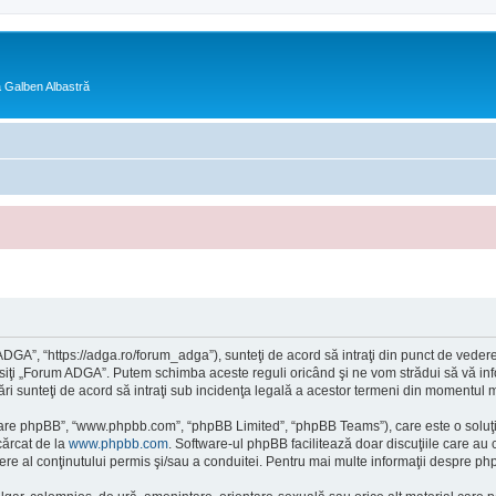
ra Galben Albastră
GA”, “https://adga.ro/forum_adga”), sunteţi de acord să intraţi din punct de vedere
osiţi „Forum ADGA”. Putem schimba aceste reguli oricând şi ne vom strădui să vă info
ri sunteţi de acord să intraţi sub incidenţa legală a acestor termeni din momentul mod
ftware phpBB”, “www.phpbb.com”, “phpBB Limited”, “phpBB Teams”), care este o soluţi
cărcat de la
www.phpbb.com
. Software-ul phpBB facilitează doar discuţiile care au
re al conţinutului permis şi/sau a conduitei. Pentru mai multe informaţii despre php