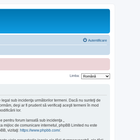
Autentificare
Limba:
 legal sub incidenţa următorilor termeni. Dacă nu sunteţi de
rmăm, deşi ar fi prudent să verificaţi aceşti termeni în mod
ificării lor.
e pentru forum lansată sub incidenţa „
 ca mijloc de comunicare internetul, phpBB Limited nu este
BB, vizitaţi:
https://www.phpbb.com/
.