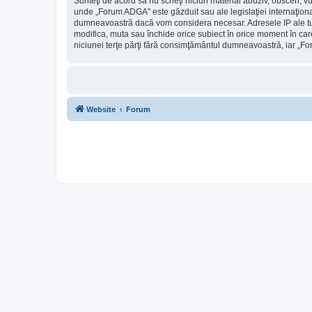
Sunteţi de acord să nu scrieţi niciun material abuziv, obscen, v
unde „Forum ADGA” este găzduit sau ale legislaţiei internaţiona
dumneavoastră dacă vom considera necesar. Adresele IP ale tutu
modifica, muta sau închide orice subiect în orice moment în care 
niciunei terţe părţi fără consimţământul dumneavoastră, iar „F
Website
Forum