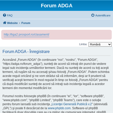
Forum ADGA
FAQ
Autentificare
Website
Forum
http://liga2.prosport.ro/clasament/
Limba:
Forum ADGA - Înregistrare
Accesând „Forum ADGA” (în continuare “noi”, “nostru”, “Forum ADGA”,
“https://adga.ro/forum_adga”), sunteţi de acord să intraţi din punct de vedere
legal sub incidenţa următorilor termeni. Dacă nu sunteţi de acord cu toţi aceşti
termeni, vă rugăm să nu accesaţi şi/sau folosiţi „Forum ADGA”. Putem schimba
aceste reguli oricând şi ne vom strădui să vă informăm, deşi ar fi prudent să
verificaţi aceşti termeni în mod regulat în timp ce folosiţi „Forum ADGA” pentru
că după modificări sunteţi de acord să intraţi sub incidenţa legală a acestor
termeni din momentul modificării lor.
Forumul nostru foloseşte phpBB (în continuare “ei”, “lor”, “software phpBB”,
“www.phpbb.com”, “phpBB Limited”, “phpBB Teams”), care este o soluţie
pentru forum lansată sub incidenţa „
Licenţei Generală Publică v.2
” (abreviată
„GPL”) şi poate fi descărcat de la
www.phpbb.com
. Software-ul phpBB
facilitează doar discuţiile care au ca mijloc de comunicare internetul, phpBB