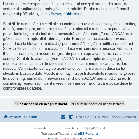
Limited nu este responsabill în ceea ce site-ul acceptă sau nu din punct de
vedere al conţinutului permis şi/sau a conduitei. Pentru mai multe informaţii
despre phpBB, vizitaţi:
https://www.phpbb.com/
.
Sunteţi de acord să nu scrieţi niciun material abuziv, obscen, vulgar, calomnios,
de ură, ameninţare, orientare-sexuală sau orice alt material care poate viola
prevederile legale ale ţării dumneavoastră, ale ţării unde „Forum ADGA” este
găzduit sau ale legislaţiei internaţionale. Nerespectarea acestor prevederi
poate duce la blocarea imediată şi permanentă însoţită de notificarea Internet
Service Provider-ului dumneavoastră dacă vom considera necesar. Adresele
IP ale tuturor mesajelor sunt înregistrate pentru a ajuta la respectarea acestor
condiţii. Sunteţi de acord ca „Forum ADGA” să aibă dreptul de a şterge,
modifica, muta sau închide orice subiect în orice moment în care consideră
necesar. Ca utilizator sunteţi de acord ca orice informaţie introdusă să fie
stocată în baza de date. Aceste informaţii nu vor fi dezvăluite niciunei terţe părţi
fără consimţământul dumneavoastră, iar „Forum ADGA” sau phpBB nu pot fi
consideraţi responsabili pentru vreo încercare de hacking care poate duce la
compromiterea datelor.
Website
Forum
Ora este UTC+03:00 Europe/Bucharest
Furnizat de
phpBB
® Forum Software © phpBB Limited
Translation/Traducere:
phpBB România