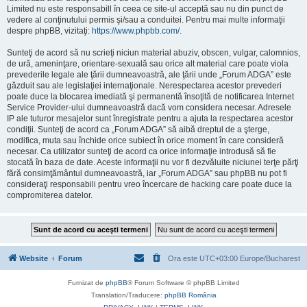
Limited nu este responsabill în ceea ce site-ul acceptă sau nu din punct de
vedere al conţinutului permis şi/sau a conduitei. Pentru mai multe informaţii
despre phpBB, vizitaţi:
https://www.phpbb.com/
.
Sunteţi de acord să nu scrieţi niciun material abuziv, obscen, vulgar, calomnios,
de ură, ameninţare, orientare-sexuală sau orice alt material care poate viola
prevederile legale ale ţării dumneavoastră, ale ţării unde „Forum ADGA” este
găzduit sau ale legislaţiei internaţionale. Nerespectarea acestor prevederi
poate duce la blocarea imediată şi permanentă însoţită de notificarea Internet
Service Provider-ului dumneavoastră dacă vom considera necesar. Adresele
IP ale tuturor mesajelor sunt înregistrate pentru a ajuta la respectarea acestor
condiţii. Sunteţi de acord ca „Forum ADGA” să aibă dreptul de a şterge,
modifica, muta sau închide orice subiect în orice moment în care consideră
necesar. Ca utilizator sunteţi de acord ca orice informaţie introdusă să fie
stocată în baza de date. Aceste informaţii nu vor fi dezvăluite niciunei terţe părţi
fără consimţământul dumneavoastră, iar „Forum ADGA” sau phpBB nu pot fi
consideraţi responsabili pentru vreo încercare de hacking care poate duce la
compromiterea datelor.
Website
Forum
Ora este UTC+03:00 Europe/Bucharest
Furnizat de
phpBB
® Forum Software © phpBB Limited
Translation/Traducere:
phpBB România