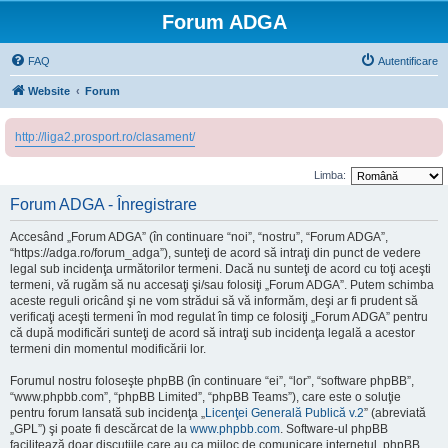
Forum ADGA
FAQ
Autentificare
Website
Forum
http://liga2.prosport.ro/clasament/
Limba:
Forum ADGA - Înregistrare
Accesând „Forum ADGA” (în continuare “noi”, “nostru”, “Forum ADGA”,
“https://adga.ro/forum_adga”), sunteţi de acord să intraţi din punct de vedere
legal sub incidenţa următorilor termeni. Dacă nu sunteţi de acord cu toţi aceşti
termeni, vă rugăm să nu accesaţi şi/sau folosiţi „Forum ADGA”. Putem schimba
aceste reguli oricând şi ne vom strădui să vă informăm, deşi ar fi prudent să
verificaţi aceşti termeni în mod regulat în timp ce folosiţi „Forum ADGA” pentru
că după modificări sunteţi de acord să intraţi sub incidenţa legală a acestor
termeni din momentul modificării lor.
Forumul nostru foloseşte phpBB (în continuare “ei”, “lor”, “software phpBB”,
“www.phpbb.com”, “phpBB Limited”, “phpBB Teams”), care este o soluţie
pentru forum lansată sub incidenţa „
Licenţei Generală Publică v.2
” (abreviată
„GPL”) şi poate fi descărcat de la
www.phpbb.com
. Software-ul phpBB
facilitează doar discuţiile care au ca mijloc de comunicare internetul, phpBB