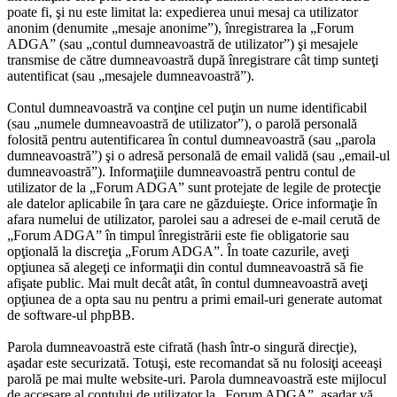
poate fi, şi nu este limitat la: expedierea unui mesaj ca utilizator
anonim (denumite „mesaje anonime”), înregistrarea la „Forum
ADGA” (sau „contul dumneavoastră de utilizator”) şi mesajele
transmise de către dumneavoastră după înregistrare cât timp sunteţi
autentificat (sau „mesajele dumneavoastră”).
Contul dumneavoastră va conţine cel puţin un nume identificabil
(sau „numele dumneavoastră de utilizator”), o parolă personală
folosită pentru autentificarea în contul dumneavoastră (sau „parola
dumneavoastră”) şi o adresă personală de email validă (sau „email-ul
dumneavoastră”). Informaţiile dumneavoastră pentru contul de
utilizator de la „Forum ADGA” sunt protejate de legile de protecţie
ale datelor aplicabile în ţara care ne găzduieşte. Orice informaţie în
afara numelui de utilizator, parolei sau a adresei de e-mail cerută de
„Forum ADGA” în timpul înregistrării este fie obligatorie sau
opţională la discreţia „Forum ADGA”. În toate cazurile, aveţi
opţiunea să alegeţi ce informaţii din contul dumneavoastră să fie
afişate public. Mai mult decât atât, în contul dumneavoastră aveţi
opţiunea de a opta sau nu pentru a primi email-uri generate automat
de software-ul phpBB.
Parola dumneavoastră este cifrată (hash într-o singură direcţie),
aşadar este securizată. Totuşi, este recomandat să nu folosiţi aceeaşi
parolă pe mai multe website-uri. Parola dumneavoastră este mijlocul
de accesare al contului de utilizator la „Forum ADGA”, aşadar vă