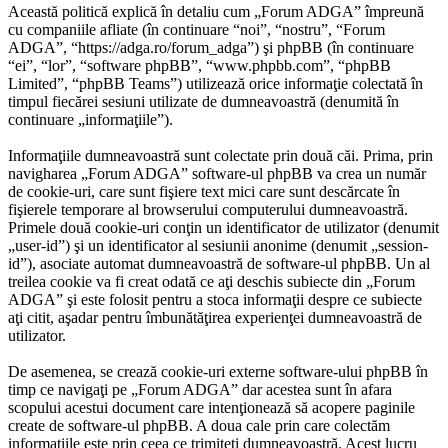
Această politică explică în detaliu cum „Forum ADGA” împreună
cu companiile afliate (în continuare “noi”, “nostru”, “Forum
ADGA”, “https://adga.ro/forum_adga”) şi phpBB (în continuare
“ei”, “lor”, “software phpBB”, “www.phpbb.com”, “phpBB
Limited”, “phpBB Teams”) utilizează orice informaţie colectată în
timpul fiecărei sesiuni utilizate de dumneavoastră (denumită în
continuare „informaţiile”).
Informaţiile dumneavoastră sunt colectate prin două căi. Prima, prin
navigharea „Forum ADGA” software-ul phpBB va crea un număr
de cookie-uri, care sunt fişiere text mici care sunt descărcate în
fişierele temporare al browserului computerului dumneavoastră.
Primele două cookie-uri conţin un identificator de utilizator (denumit
„user-id”) şi un identificator al sesiunii anonime (denumit „session-
id”), asociate automat dumneavoastră de software-ul phpBB. Un al
treilea cookie va fi creat odată ce aţi deschis subiecte din „Forum
ADGA” şi este folosit pentru a stoca informaţii despre ce subiecte
aţi citit, aşadar pentru îmbunătăţirea experienţei dumneavoastră de
utilizator.
De asemenea, se crează cookie-uri externe software-ului phpBB în
timp ce navigaţi pe „Forum ADGA” dar acestea sunt în afara
scopului acestui document care intenţionează să acopere paginile
create de software-ul phpBB. A doua cale prin care colectăm
informaţiile este prin ceea ce trimiteţi dumneavoastră. Acest lucru