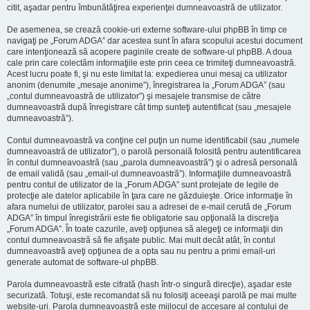
citit, aşadar pentru îmbunătăţirea experienţei dumneavoastră de utilizator.
De asemenea, se crează cookie-uri externe software-ului phpBB în timp ce
navigaţi pe „Forum ADGA” dar acestea sunt în afara scopului acestui document
care intenţionează să acopere paginile create de software-ul phpBB. A doua
cale prin care colectăm informaţiile este prin ceea ce trimiteţi dumneavoastră.
Acest lucru poate fi, şi nu este limitat la: expedierea unui mesaj ca utilizator
anonim (denumite „mesaje anonime”), înregistrarea la „Forum ADGA” (sau
„contul dumneavoastră de utilizator”) şi mesajele transmise de către
dumneavoastră după înregistrare cât timp sunteţi autentificat (sau „mesajele
dumneavoastră”).
Contul dumneavoastră va conţine cel puţin un nume identificabil (sau „numele
dumneavoastră de utilizator”), o parolă personală folosită pentru autentificarea
în contul dumneavoastră (sau „parola dumneavoastră”) şi o adresă personală
de email validă (sau „email-ul dumneavoastră”). Informaţiile dumneavoastră
pentru contul de utilizator de la „Forum ADGA” sunt protejate de legile de
protecţie ale datelor aplicabile în ţara care ne găzduieşte. Orice informaţie în
afara numelui de utilizator, parolei sau a adresei de e-mail cerută de „Forum
ADGA” în timpul înregistrării este fie obligatorie sau opţională la discreţia
„Forum ADGA”. În toate cazurile, aveţi opţiunea să alegeţi ce informaţii din
contul dumneavoastră să fie afişate public. Mai mult decât atât, în contul
dumneavoastră aveţi opţiunea de a opta sau nu pentru a primi email-uri
generate automat de software-ul phpBB.
Parola dumneavoastră este cifrată (hash într-o singură direcţie), aşadar este
securizată. Totuşi, este recomandat să nu folosiţi aceeaşi parolă pe mai multe
website-uri. Parola dumneavoastră este mijlocul de accesare al contului de