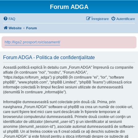
Forum ADGA
FAQ
Înregistrare
Autentificare
Website
Forum
http://liga2.prosport.ro/clasament/
Forum ADGA - Politica de confidenţialitate
Această politică explică în detaliu cum „Forum ADGA” împreună cu companiile
afliate (în continuare “noi”, “nostru”, “Forum ADGA”,
“https://adga.ro/forum_adga”) şi phpBB (în continuare “ei”, “lor”, “software
phpBB”, “www.phpbb.com”, “phpBB Limited”, “phpBB Teams”) utilizează orice
informaţie colectată în timpul fiecărei sesiuni utilizate de dumneavoastră
(denumită în continuare „informaţiile”).
Informaţiile dumneavoastră sunt colectate prin două căi. Prima, prin
navigharea „Forum ADGA” software-ul phpBB va crea un număr de cookie-uri,
care sunt fişiere text mici care sunt descărcate în fişierele temporare al
browserului computerului dumneavoastră. Primele două cookie-uri conţin un
identificator de utilizator (denumit „user-id”) şi un identificator al sesiunii
anonime (denumit „session-id”), asociate automat dumneavoastră de software-
ul phpBB. Un al treilea cookie va fi creat odată ce aţi deschis subiecte din
„Forum ADGA” şi este folosit pentru a stoca informaţii despre ce subiecte aţi