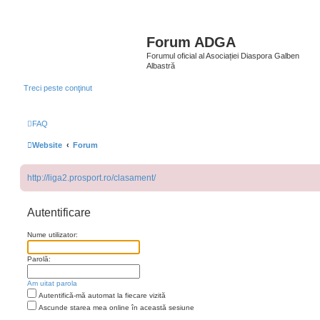
Forum ADGA
Forumul oficial al Asociației Diaspora Galben
Albastră
Treci peste conţinut
FAQ
Website
Forum
http://liga2.prosport.ro/clasament/
Autentificare
Nume utilizator:
Parolă:
Am uitat parola
Autentifică-mă automat la fiecare vizită
Ascunde starea mea online în această sesiune