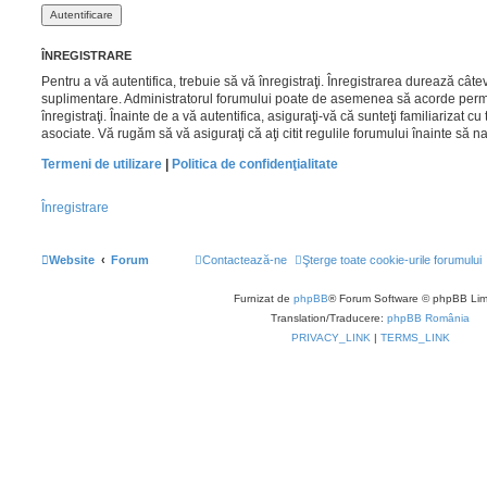
ÎNREGISTRARE
Pentru a vă autentifica, trebuie să vă înregistraţi. Înregistrarea durează câtev
suplimentare. Administratorul forumului poate de asemenea să acorde permis
înregistraţi. Înainte de a vă autentifica, asiguraţi-vă că sunteţi familiarizat cu t
asociate. Vă rugăm să vă asiguraţi că aţi citit regulile forumului înainte să n
Termeni de utilizare
|
Politica de confidenţialitate
Înregistrare
Website
Forum
Contactează-ne
Şterge toate cookie-urile forumului
Furnizat de
phpBB
® Forum Software © phpBB Lim
Translation/Traducere:
phpBB România
PRIVACY_LINK
|
TERMS_LINK