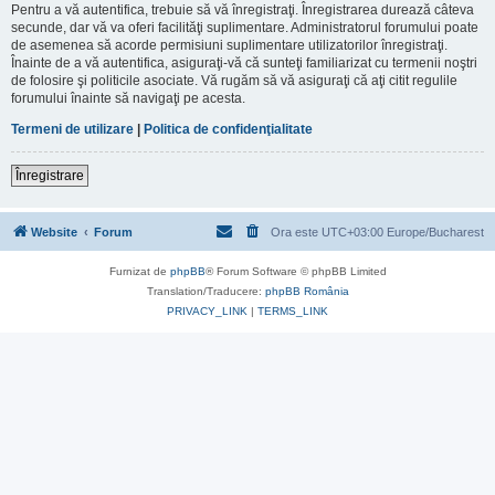
Pentru a vă autentifica, trebuie să vă înregistraţi. Înregistrarea durează câteva
secunde, dar vă va oferi facilităţi suplimentare. Administratorul forumului poate
de asemenea să acorde permisiuni suplimentare utilizatorilor înregistraţi.
Înainte de a vă autentifica, asiguraţi-vă că sunteţi familiarizat cu termenii noştri
de folosire şi politicile asociate. Vă rugăm să vă asiguraţi că aţi citit regulile
forumului înainte să navigaţi pe acesta.
Termeni de utilizare
|
Politica de confidenţialitate
Înregistrare
Website
Forum
Ora este UTC+03:00 Europe/Bucharest
Furnizat de
phpBB
® Forum Software © phpBB Limited
Translation/Traducere:
phpBB România
PRIVACY_LINK
|
TERMS_LINK