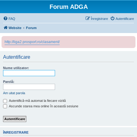
Forum ADGA
FAQ
Înregistrare
Autentificare
Website
Forum
http://liga2.prosport.ro/clasament/
Autentificare
Nume utilizator:
Parolă:
Am uitat parola
Autentifică-mă automat la fiecare vizită
Ascunde starea mea online în această sesiune
ÎNREGISTRARE