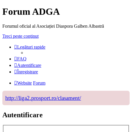
Forum ADGA
Forumul oficial al Asociației Diaspora Galben Albastră
Treci peste conţinut
Legături rapide
FAQ
Autentificare
Înregistrare
Website
Forum
http://liga2.prosport.ro/clasament/
Autentificare