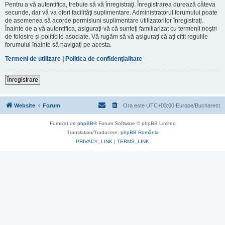
Pentru a vă autentifica, trebuie să vă înregistraţi. Înregistrarea durează câteva
secunde, dar vă va oferi facilităţi suplimentare. Administratorul forumului poate
de asemenea să acorde permisiuni suplimentare utilizatorilor înregistraţi.
Înainte de a vă autentifica, asiguraţi-vă că sunteţi familiarizat cu termenii noştri
de folosire şi politicile asociate. Vă rugăm să vă asiguraţi că aţi citit regulile
forumului înainte să navigaţi pe acesta.
Termeni de utilizare
|
Politica de confidenţialitate
Înregistrare
Website
Forum
Ora este UTC+03:00 Europe/Bucharest
Furnizat de
phpBB
® Forum Software © phpBB Limited
Translation/Traducere:
phpBB România
PRIVACY_LINK
|
TERMS_LINK