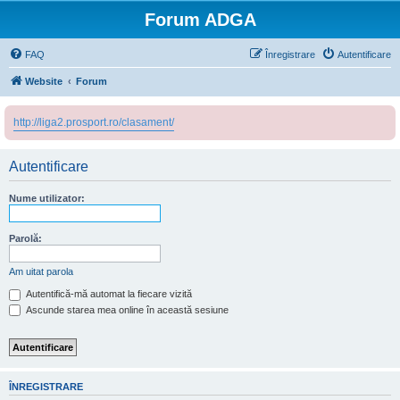
Forum ADGA
FAQ
Înregistrare
Autentificare
Website
Forum
http://liga2.prosport.ro/clasament/
Autentificare
Nume utilizator:
Parolă:
Am uitat parola
Autentifică-mă automat la fiecare vizită
Ascunde starea mea online în această sesiune
ÎNREGISTRARE