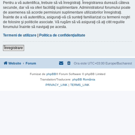
Pentru a vă autentifica, trebuie să vă înregistraţi. Înregistrarea durează câteva
secunde, dar vă va oferi facilităţi suplimentare. Administratorul forumului poate
de asemenea să acorde permisiuni suplimentare utilizatorilor înregistraţi.
Înainte de a vă autentifica, asiguraţi-vă că sunteţi familiarizat cu termenii noştri
de folosire şi politicile asociate. Vă rugăm să vă asiguraţi că aţi citit regulile
forumului înainte să navigaţi pe acesta.
Termeni de utilizare
|
Politica de confidenţialitate
Înregistrare
Website
Forum
Ora este UTC+03:00 Europe/Bucharest
Furnizat de
phpBB
® Forum Software © phpBB Limited
Translation/Traducere:
phpBB România
PRIVACY_LINK
|
TERMS_LINK