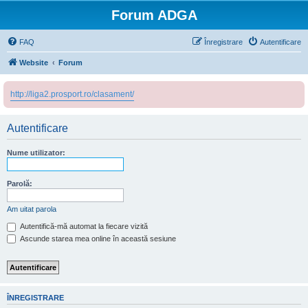
Forum ADGA
FAQ
Înregistrare
Autentificare
Website
Forum
http://liga2.prosport.ro/clasament/
Autentificare
Nume utilizator:
Parolă:
Am uitat parola
Autentifică-mă automat la fiecare vizită
Ascunde starea mea online în această sesiune
ÎNREGISTRARE