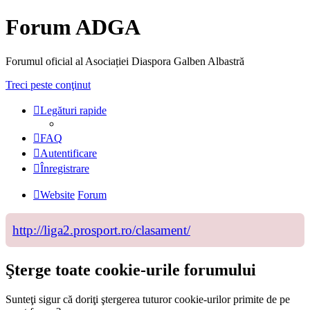
Forum ADGA
Forumul oficial al Asociației Diaspora Galben Albastră
Treci peste conţinut
Legături rapide
FAQ
Autentificare
Înregistrare
Website
Forum
http://liga2.prosport.ro/clasament/
Şterge toate cookie-urile forumului
Sunteţi sigur că doriţi ştergerea tuturor cookie-urilor primite de pe