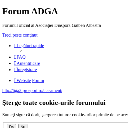
Forum ADGA
Forumul oficial al Asociației Diaspora Galben Albastră
Treci peste conţinut
Legături rapide
FAQ
Autentificare
Înregistrare
Website
Forum
http://liga2.prosport.ro/clasament/
Şterge toate cookie-urile forumului
Sunteţi sigur că doriţi ştergerea tuturor cookie-urilor primite de pe ac