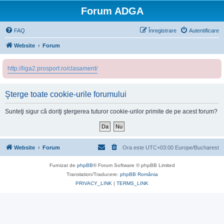
Forum ADGA
FAQ
Înregistrare
Autentificare
Website
Forum
http://liga2.prosport.ro/clasament/
Şterge toate cookie-urile forumului
Sunteţi sigur că doriţi ştergerea tuturor cookie-urilor primite de pe acest forum?
Website
Forum
Ora este UTC+03:00 Europe/Bucharest
Furnizat de
phpBB
® Forum Software © phpBB Limited
Translation/Traducere:
phpBB România
PRIVACY_LINK
|
TERMS_LINK