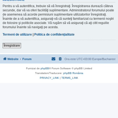
Pentru a vă autentifica, trebuie să vă înregistraţi. Înregistrarea durează câteva
secunde, dar vă va oferi facilităţi suplimentare. Administratorul forumului poate
de asemenea să acorde permisiuni suplimentare utilizatorilor înregistraţi.
Înainte de a vă autentifica, asiguraţi-vă că sunteţi familiarizat cu termenii noştri
de folosire şi politicile asociate. Vă rugăm să vă asiguraţi că aţi citit regulile
forumului înainte să navigaţi pe acesta.
Termeni de utilizare
|
Politica de confidenţialitate
Înregistrare
Website
Forum
Ora este UTC+03:00 Europe/Bucharest
Furnizat de
phpBB
® Forum Software © phpBB Limited
Translation/Traducere:
phpBB România
PRIVACY_LINK
|
TERMS_LINK