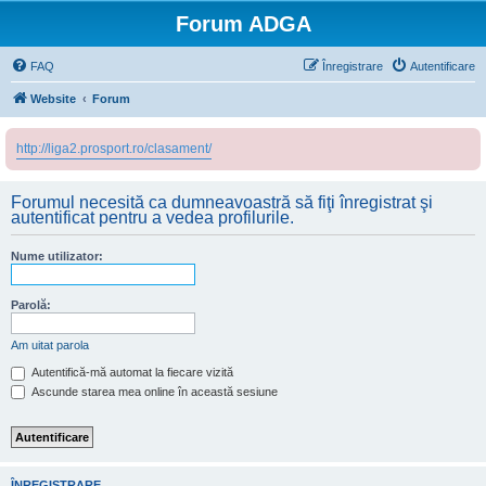
Forum ADGA
FAQ
Înregistrare
Autentificare
Website
Forum
http://liga2.prosport.ro/clasament/
Forumul necesită ca dumneavoastră să fiţi înregistrat şi
autentificat pentru a vedea profilurile.
Nume utilizator:
Parolă:
Am uitat parola
Autentifică-mă automat la fiecare vizită
Ascunde starea mea online în această sesiune
ÎNREGISTRARE