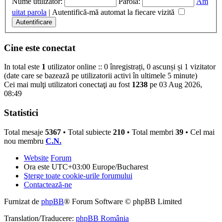
Nume utilizator:
Parolă:
Am
uitat parola
|
Autentifică-mă automat la fiecare vizită
Cine este conectat
In total este
1
utilizator online :: 0 înregistrați, 0 ascunși și 1 vizitator
(date care se bazează pe utilizatorii activi în ultimele 5 minute)
Cei mai mulţi utilizatori conectaţi au fost
1238
pe 03 Aug 2026,
08:49
Statistici
Total mesaje
5367
• Total subiecte
210
• Total membri
39
• Cel mai
nou membru
C.N.
Website
Forum
Ora este UTC+03:00 Europe/Bucharest
Şterge toate cookie-urile forumului
Contactează-ne
Furnizat de
phpBB
® Forum Software © phpBB Limited
Translation/Traducere:
phpBB România