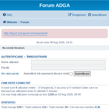
Forum ADGA
FAQ
Înregistrare
Autentificare
Website
Forum
http://liga2.prosport.ro/clasament/
Acum este 08 Aug 2026, 19:41
Nu există forumuri.
AUTENTIFICARE
•
ÎNREGISTRARE
Nume utilizator:
Parolă:
Am uitat parola
Autentifică-mă automat la fiecare vizită
CINE ESTE CONECTAT
In total sunt
9
utilizatori online :: 0 înregistrați, 0 ascunși și 9 vizitatori (date care se
bazează pe utilizatorii activi în ultimele 5 minute)
Cei mai mulţi utilizatori conectaţi au fost
1238
pe 03 Aug 2026, 08:49
STATISTICI
Total mesaje
5367
• Total subiecte
210
• Total membri
39
• Cel mai nou membru
C.N.