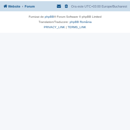
Website
Forum
Ora este UTC+03:00 Europe/Bucharest
Furnizat de
phpBB
® Forum Software © phpBB Limited
Translation/Traducere:
phpBB România
PRIVACY_LINK
|
TERMS_LINK