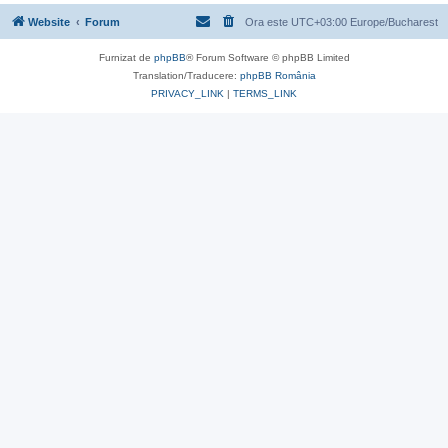
Website
Forum
Ora este UTC+03:00 Europe/Bucharest
Furnizat de
phpBB
® Forum Software © phpBB Limited
Translation/Traducere:
phpBB România
PRIVACY_LINK
|
TERMS_LINK