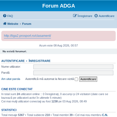
Forum ADGA
FAQ
Înregistrare
Autentificare
Website
Forum
http://liga2.prosport.ro/clasament/
Acum este 08 Aug 2026, 00:57
Nu există forumuri.
AUTENTIFICARE
•
ÎNREGISTRARE
Nume utilizator:
Parolă:
Am uitat parola
Autentifică-mă automat la fiecare vizită
CINE ESTE CONECTAT
In total sunt
24
utilizatori online :: 0 înregistrați, 0 ascunși și 24 vizitatori (date care se
bazează pe utilizatorii activi în ultimele 5 minute)
Cei mai mulţi utilizatori conectaţi au fost
1238
pe 03 Aug 2026, 08:49
STATISTICI
Total mesaje
5367
• Total subiecte
210
• Total membri
39
• Cel mai nou membru
C.N.