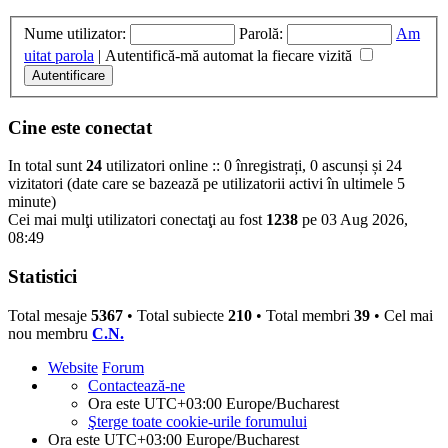
Nume utilizator:
Parolă:
Am
uitat parola
|
Autentifică-mă automat la fiecare vizită
Cine este conectat
In total sunt
24
utilizatori online :: 0 înregistrați, 0 ascunși și 24
vizitatori (date care se bazează pe utilizatorii activi în ultimele 5
minute)
Cei mai mulţi utilizatori conectaţi au fost
1238
pe 03 Aug 2026,
08:49
Statistici
Total mesaje
5367
• Total subiecte
210
• Total membri
39
• Cel mai
nou membru
C.N.
Website
Forum
Contactează-ne
Ora este UTC+03:00 Europe/Bucharest
Şterge toate cookie-urile forumului
Ora este UTC+03:00 Europe/Bucharest