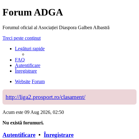
Forum ADGA
Forumul oficial al Asociației Diaspora Galben Albastră
Treci peste conţinut
Legături rapide
FAQ
Autentificare
Înregistrare
Website
Forum
http://liga2.prosport.ro/clasament/
Acum este 09 Aug 2026, 02:50
Nu există forumuri.
Autentificare
•
Înregistrare