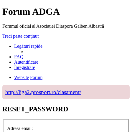
Forum ADGA
Forumul oficial al Asociației Diaspora Galben Albastră
Treci peste conţinut
Legături rapide
FAQ
Autentificare
Înregistrare
Website
Forum
http://liga2.prosport.ro/clasament/
RESET_PASSWORD
Adresă email: